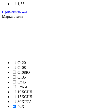
1,55
Применить --->
Марка стали
Ст20
Ст08
Ст08Ю
Ст35
Ст45
Ст65Г
10ХСНД
15ХСНД
30ХГСА
40Х