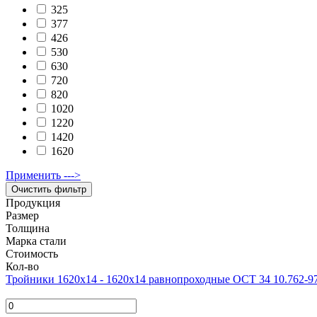
325
377
426
530
630
720
820
1020
1220
1420
1620
Применить --->
Продукция
Размер
Толщина
Марка стали
Стоимость
Кол-во
Тройники 1620х14 - 1620x14 равнопроходные ОСТ 34 10.762-9