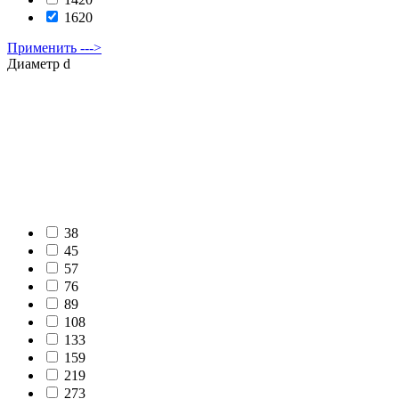
1620
Применить --->
Диаметр d
38
45
57
76
89
108
133
159
219
273