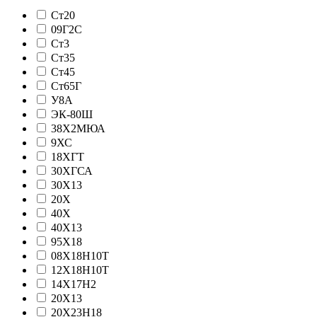
Ст20
09Г2С
Ст3
Ст35
Ст45
Ст65Г
У8А
ЭК-80Ш
38Х2МЮА
9ХС
18ХГТ
30ХГСА
30Х13
20Х
40Х
40Х13
95Х18
08Х18Н10Т
12Х18Н10Т
14Х17Н2
20Х13
20Х23Н18