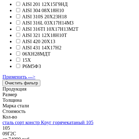
AISI 201 12Х15Г9НД
AISI 304 08Х18Н10
AISI 310S 20Х23Н18
AISI 316L 03Х17Н14М3
AISI 316TI 10Х17Н13М2Т
AISI 321 12Х18Н10Т
AISI 420 20Х13
AISI 431 14Х17Н2
06ХН28МДТ
15Х
Р6М5Ф3
Применить --->
Продукция
Размер
Толщина
Марка стали
Стоимость
Кол-во
сталь сорт констр Круг горячекатаный 105
105
09Г2С