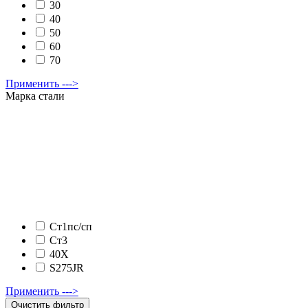
30
40
50
60
70
Применить --->
Марка стали
Ст1пс/сп
Ст3
40Х
S275JR
Применить --->