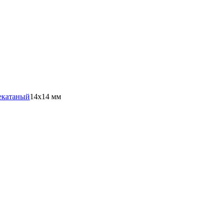
екатаный
14х14 мм