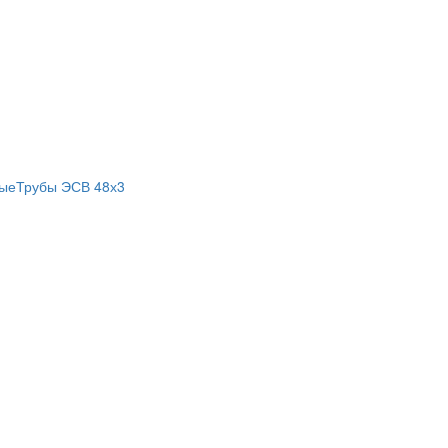
лые
Трубы ЭСВ 48х3