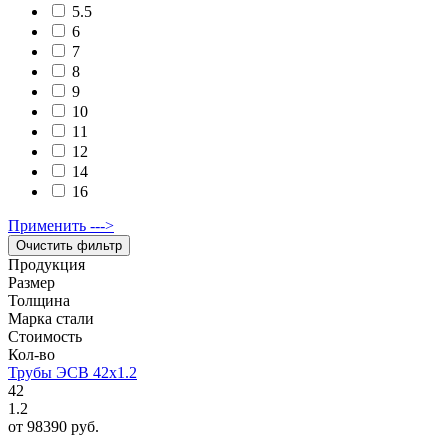
5.5
6
7
8
9
10
11
12
14
16
Применить --->
Продукция
Размер
Толщина
Марка стали
Стоимость
Кол-во
Трубы ЭСВ 42х1.2
42
1.2
от 98390 руб.