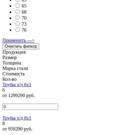
65
68
70
73
76
Применить --->
Продукция
Размер
Толщина
Марка стали
Стоимость
Кол-во
Трубы х/д 6х1
6
от 1299290 руб.
Трубы х/д 8х1
8
от 959290 руб.