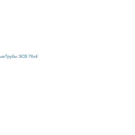
лые
Трубы ЭСВ 76х4