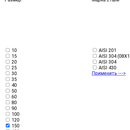
10
AISI 201
15
AISI 304 (08Х
20
AISI 304
25
AISI 430
Применить --->
30
35
40
50
60
80
90
100
120
150