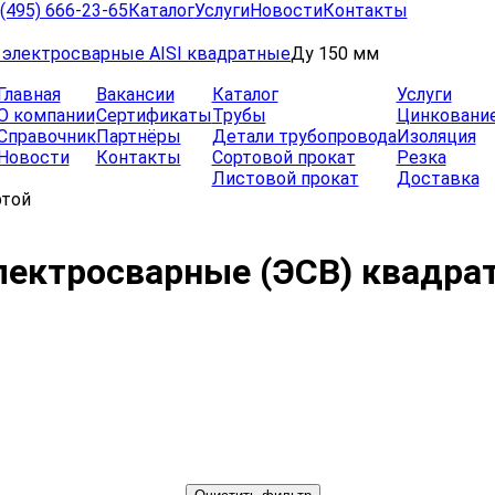
(495) 666-23-65
Каталог
Услуги
Новости
Контакты
электросварные AISI квадратные
Ду 150 мм
Главная
Вакансии
Каталог
Услуги
О компании
Сертификаты
Трубы
Цинковани
Справочник
Партнёры
Детали трубопровода
Изоляция
Новости
Контакты
Сортовой прокат
Резка
Листовой прокат
Доставка
ртой
лектросварные (ЭСВ) квадра